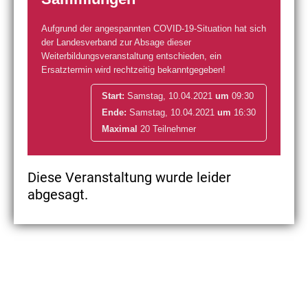
Aufgrund der angespannten COVID-19-Situation hat sich
der Landesverband zur Absage dieser
Weiterbildungsveranstaltung entschieden, ein
Ersatztermin wird rechtzeitig bekanntgegeben!
Start:
Samstag, 10.04.2021
um
09:30
Ende:
Samstag, 10.04.2021
um
16:30
Maximal
20 Teilnehmer
Diese Veranstaltung wurde leider
abgesagt.