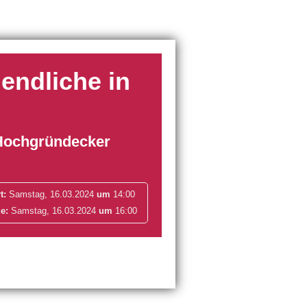
endliche in
 Hochgründecker
t:
Samstag, 16.03.2024
um
14:00
e:
Samstag, 16.03.2024
um
16:00