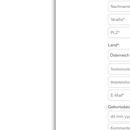
Land
*
:
Geburtsdat