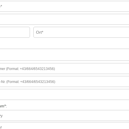
um
*
: