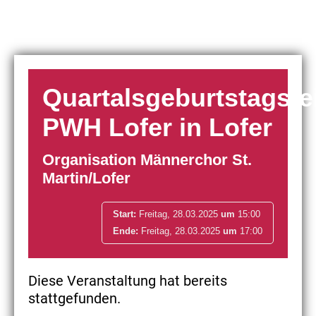
Quartalsgeburtstagsfe
PWH Lofer in Lofer
Organisation Männerchor St.
Martin/Lofer
Start:
Freitag, 28.03.2025
um
15:00
Ende:
Freitag, 28.03.2025
um
17:00
Diese Veranstaltung hat bereits
stattgefunden.