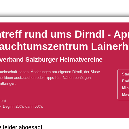
reff rund ums Dirndl - Apr
rauchtumszentrum Lainerh
verband Salzburger Heimatvereine
emeinschaft nähen, Änderungen am eigenen Dirndl, der Bluse
Star
e Ideen austauschen oder Tipps fürs Nähen benötigen.
End
itbringen.
Min
Max
ten)
or Beginn 25%, dann 50%.
 leider abgesagt.