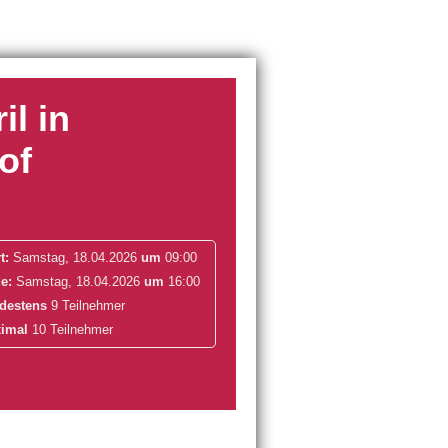
il in
of
t:
Samstag, 18.04.2026
um
09:00
e:
Samstag, 18.04.2026
um
16:00
destens
9 Teilnehmer
imal
10 Teilnehmer