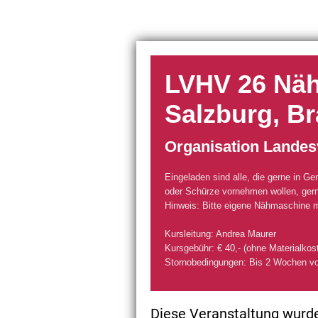
LVHV 26 Näht
Salzburg, B
Organisation Landes
Eingeladen sind alle, die gerne in G
oder Schürze vornehmen wollen, gern
Hinweis: Bitte eigene Nähmaschine m
Kursleitung: Andrea Maurer
Kursgebühr: € 40,- (ohne Materialkos
Stornobedingungen: Bis 2 Wochen v
Diese Veranstaltung wurde