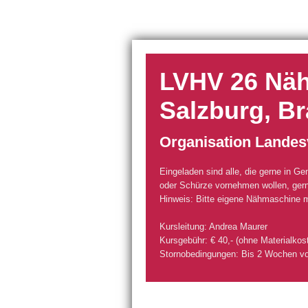
LVHV 26 Näht
Salzburg, B
Organisation Landes
Eingeladen sind alle, die gerne in G
oder Schürze vornehmen wollen, gern
Hinweis: Bitte eigene Nähmaschine m
Kursleitung: Andrea Maurer
Kursgebühr: € 40,- (ohne Materialkos
Stornobedingungen: Bis 2 Wochen v