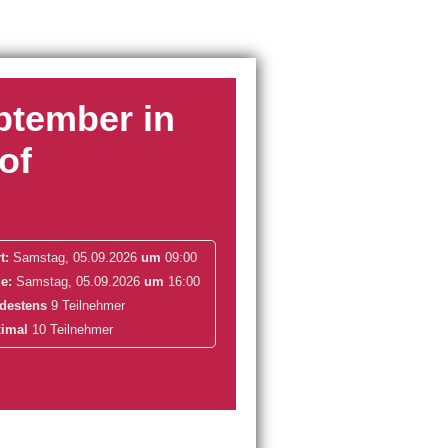
ptember in
of
t:
Samstag, 05.09.2026
um
09:00
e:
Samstag, 05.09.2026
um
16:00
destens
9 Teilnehmer
imal
10 Teilnehmer