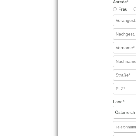
Anrede
*
:
Frau
Land
*
: