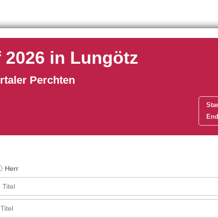
 2026 in Lungötz
taler Perchten
Star
End
Herr