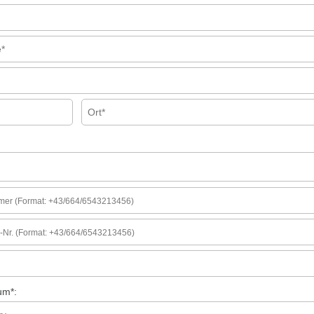
um
*
: