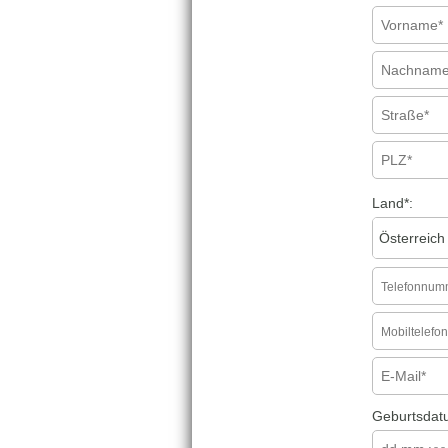
Land
*
:
Geburtsdat